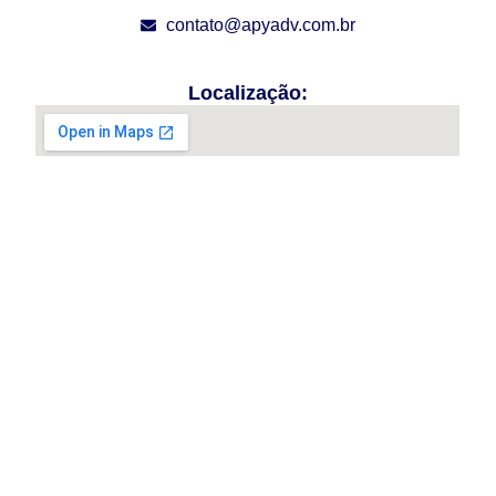
contato@apyadv.com.br
Localização:
R. Leopoldo de Freitas, 24 – Penha de França, São
Paulo – SP, 03635-000