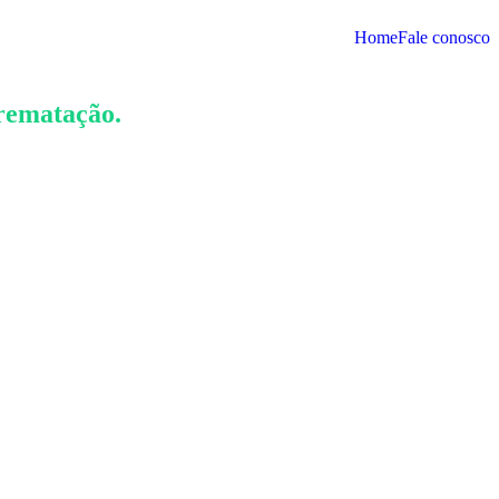
Home
Fale conosco
rrematação.